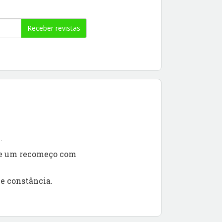
Receber revistas
e.
de um recomeço com
 e constância.