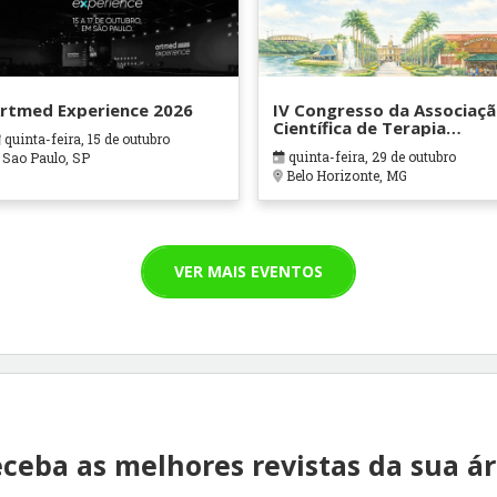
rtmed Experience 2026
IV Congresso da Associaç
Científica de Terapia
quinta-feira, 15 de outubro
Ocupacional em Contexto
quinta-feira, 29 de outubro
Sao Paulo, SP
Hospitalares e Cuidados
Belo Horizonte, MG
Paliativos - ATOHOSP
VER MAIS EVENTOS
ceba as melhores revistas da sua á