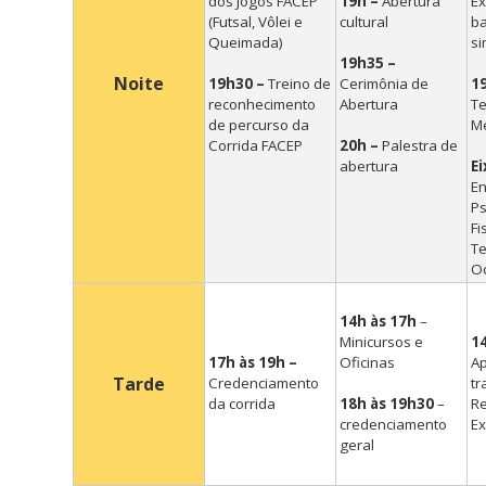
dos Jogos FACEP
19h –
Abertura
Ex
(Futsal, Vôlei e
cultural
ba
Queimada)
si
19h35 –
Noite
19h30 –
Treino de
Cerimônia de
1
reconhecimento
Abertura
Te
de percurso da
M
Corrida FACEP
20h –
Palestra de
abertura
Ei
E
Ps
Fi
Te
O
14h às 17h
–
Minicursos e
1
17h às 19h –
Oficinas
A
Tarde
Credenciamento
tr
da corrida
18h às 19h30
–
R
credenciamento
E
geral