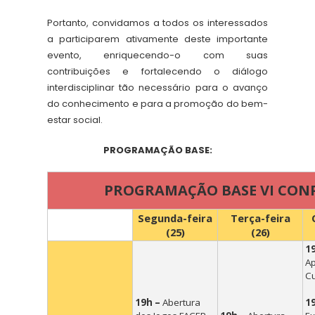
Portanto, convidamos a todos os interessados
a participarem ativamente deste importante
evento, enriquecendo-o com suas
contribuições e fortalecendo o diálogo
interdisciplinar tão necessário para o avanço
do conhecimento e para a promoção do bem-
estar social.
PROGRAMAÇÃO BASE:
PROGRAMAÇÃO BASE VI CONPEC
Segunda-feira
Terça-feira
(25)
(26)
1
A
Cu
19h –
Abertura
1