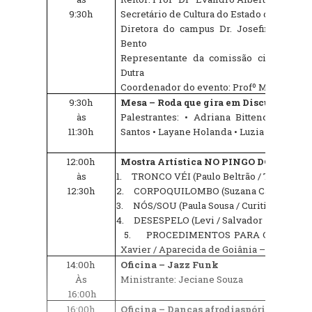
9:30h
Secretário de Cultura do Estado do Piauí: 
Diretora do campus Dr. Josefina Demes:
Bento
Representante da comissão científica: 
Dutra
Coordenador do evento: Profº Me. Kácio S
9:30h
Mesa – Roda que gira em Discussões de
às
Palestrantes: • Adriana Bittencourt • I
11:30h
Santos • Layane Holanda • Luzia Amélia •
12:00h
Mostra Artística NO PINGO DO MEIO D
às
1.
TRONCO VÉI (Paulo Beltrão / Teresina –
12:30h
2.
CORPOQUILOMBO (Suzana Carneiro / Cr
3.
NÓS/SOU (Paula Sousa / Curitiba – PR)
4.
DESESPELO (Levi / Salvador – BA)
5.
PROCEDIMENTOS PARA O FIM DO 
Xavier / Aparecida de Goiânia – GO)
14:00h
Oficina – Jazz Funk
Às
Ministrante: Jeciane Souza
16:00h
16:00h
Oficina – Danças afrodiaspóricas