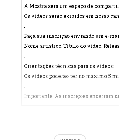
Patrícia Alzira Proscêncio
A Mostra será um espaço de compartilhamento 
Mediação Cultural: notas sobre o
Os vídeos serão exibidos em nosso canal do Y
ensino de Dança no contexto
.
técnico profissionalizante
Diogo Lins de Lima
Faça sua inscrição enviando um e-mail para:
c
Nome artístico; Título do vídeo; Release da pr
Ensino da dança nas aulas de
educação física: desafios e
.
perspectivas na prática de
Orientações técnicas para os vídeos:
professores
Mayla Sabrina Moraes Rodrigues
Os vídeos poderão ter no máximo 5 minutos;
O
Kácio dos Santos Silva
.
Link das apresentações:
Importante: As inscrições encerram
dia 21 de 
https://meet.google.com/qbc-bzyh-
gur
Monitores:
Moisés Rêgo / Carlos
Veras
18:00h
Mesa Dança e Ativismo
às
Palestrantes: • Artenilde Silva • Cleyd
20:00h
Moura • Soraya Portela