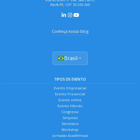
Brenda Esthefany Messias Avelino
Recife-PE, CEP: 50.030-260
Camila Danielle do Nascimento Silva
Carlos Matheus dos Santos veras
Conheça nosso blog
Guilherme Bandeira da Silva
João Victor Portela de Menezes Sousa
Maria da Conceição Silva Ramos
Brasil
Mikaele Regina Barbosa da Silva
Milena Rochelly Nunes Moura
TIPOS DE EVENTO
Moisés da Silva Rêgo
Evento Empresarial
Evento Presencial
Rilarry Antônia Lima da Silva Sousa
Evento online
Sabrina da Silva Reis de Almeida
Evento Híbrido
Congresso
Simpósio
Seminário
Workshop
Jornadas Acadêmicas