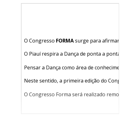
O Congresso
FORMA
surge para afirmar a Dança
O Piauí respira a Dança de ponta a ponta e
dispõ
Pensar a Dança como área de conhecimento den
Neste sentido, a primeira edição do Congresso Pi
O Congresso Forma será realizado remotamente (