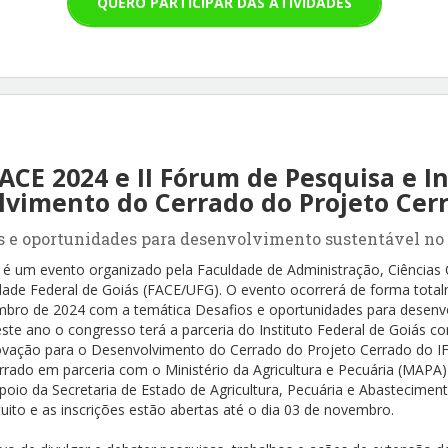
QUERO PARTICIPAR DAS ATIVIDADES
ACE 2024 e II Fórum de Pesquisa e I
lvimento do Cerrado do Projeto Cerr
s e oportunidades para desenvolvimento sustentável no
 um evento organizado pela Faculdade de Administração, Ciências C
ade Federal de Goiás (FACE/UFG). O evento ocorrerá de forma total
mbro de 2024 com a temática Desafios e oportunidades para desenv
ste ano o congresso terá a parceria do Instituto Federal de Goiás co
ovação para o Desenvolvimento do Cerrado do Projeto Cerrado do I
errado em parceria com o Ministério da Agricultura e Pecuária (MAPA
io da Secretaria de Estado de Agricultura, Pecuária e Abastecimen
uito e as inscrições estão abertas até o dia 03 de novembro.