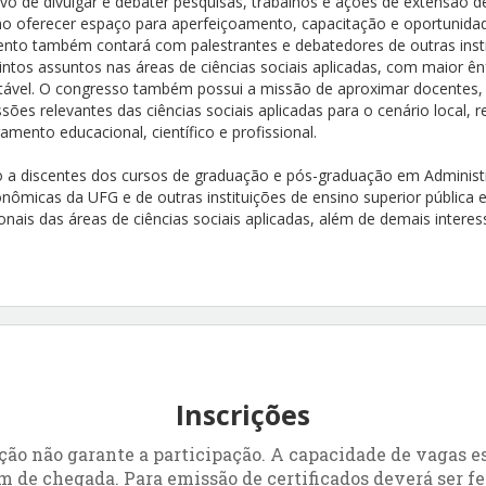
vo de divulgar e debater pesquisas, trabalhos e ações de extensão d
o oferecer espaço para aperfeiçoamento, capacitação e oportunida
evento também contará com palestrantes e debatedores de outras inst
intos assuntos nas áreas de ciências sociais aplicadas, com maior ê
tável. O congresso também possui a missão de aproximar docentes,
ões relevantes das ciências sociais aplicadas para o cenário local, r
ento educacional, científico e profissional.
 a discentes dos cursos de graduação e pós-graduação em Administ
nômicas da UFG e de outras instituições de ensino superior pública e
onais das áreas de ciências sociais aplicadas, além de demais inter
Inscrições
ão não garante a participação. A capacidade de vagas est
m de chegada. Para emissão de certificados deverá ser fe