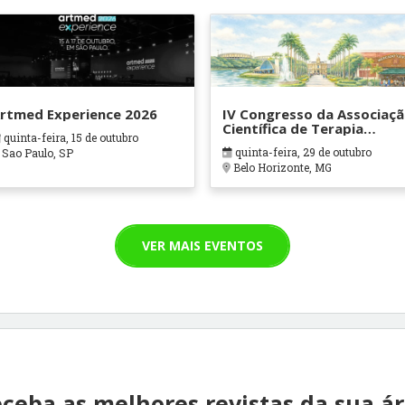
rtmed Experience 2026
IV Congresso da Associaç
Científica de Terapia
quinta-feira, 15 de outubro
Ocupacional em Contexto
quinta-feira, 29 de outubro
Sao Paulo, SP
Hospitalares e Cuidados
Belo Horizonte, MG
Paliativos - ATOHOSP
VER MAIS EVENTOS
ceba as melhores revistas da sua á