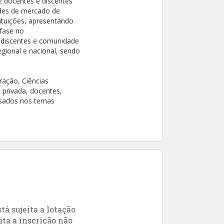
e docentes e discentes
des de mercado de
ituições, apresentando
nfase no
 discentes e comunidade
egional e nacional, sendo
ração, Ciências
 privada, docentes,
essados nos temas
á sujeita a lotação
ita a inscrição não