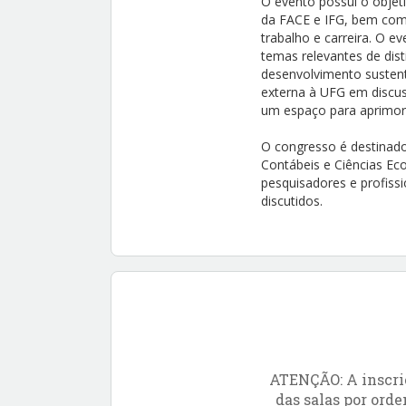
O evento possui o objeti
da FACE e IFG, bem com
trabalho e carreira. O 
temas relevantes de dist
desenvolvimento susten
externa à UFG em discuss
um espaço para aprimoram
O congresso é destinado
Contábeis e Ciências Eco
pesquisadores e profissi
discutidos.
ATENÇÃO: A inscriç
das salas por orde