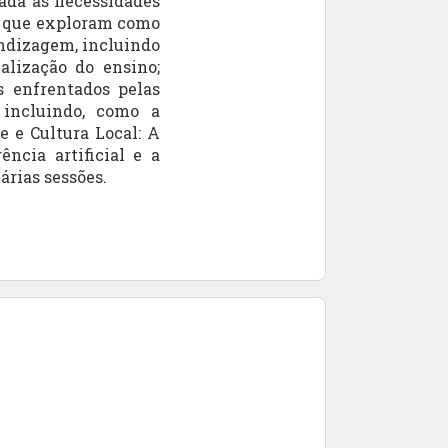
tada às necessidades
as que exploram como
rendizagem, incluindo
alização do ensino;
s enfrentados pelas
 incluindo, como a
de e Cultura Local: A
ncia artificial e a
rias sessões.