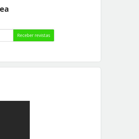
rea
Receber revistas