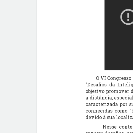
O VI Congresso Am
"Desafios da Intel
objetivo promover d
a distância, especi
caracterizada por s
conhecidas como "b
devido à sua locali
Nesse contexto, a