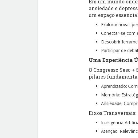
Em um mundo onde 1
ansiedade e depress
um espaço essencial
Explorar novas pe
Conectar-se com e
Descobrir ferramen
Participar de deb
Uma Experiência Ú
O Congresso Sesc + 
pilares fundamentai
Aprendizado: Como
Memória: Estratégi
Ansiedade: Compr
Eixos Transversais:
Inteligência Artif
Atenção: Relevânc