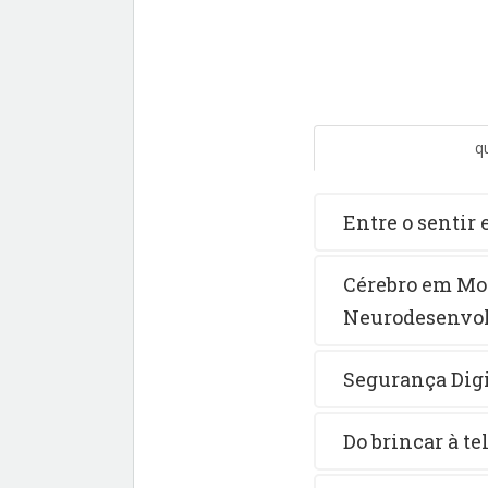
q
Entre o sentir 
Cérebro em Mov
Neurodesenvol
Segurança Digi
Do brincar à t