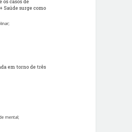
 os casos de
 + Saúde surge como
inar;
ada em torno de três
úde mental;