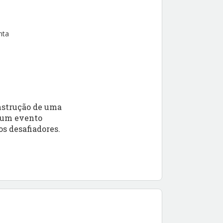
nta
onstrução de uma
e um evento
s desafiadores.