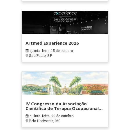
Artmed Experience 2026
quinta-feira, 15 de outubro
Sao Paulo, SP
IV Congresso da Associação
Científica de Terapia Ocupacional
em Contextos Hospitalares e
quinta-feira, 29 de outubro
Cuidados Paliativos - ATOHOSP
Belo Horizonte, MG