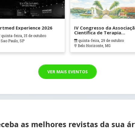
rtmed Experience 2026
IV Congresso da Associaç
Científica de Terapia
quinta-feira, 15 de outubro
Ocupacional em Contexto
quinta-feira, 29 de outubro
Sao Paulo, SP
Hospitalares e Cuidados
Belo Horizonte, MG
Paliativos - ATOHOSP
VER MAIS EVENTOS
ceba as melhores revistas da sua á