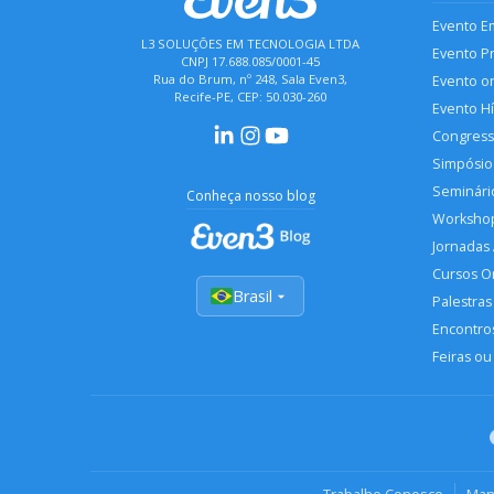
Evento E
L3 SOLUÇÕES EM TECNOLOGIA LTDA
Evento P
CNPJ 17.688.085/0001-45
Rua do Brum, nº 248, Sala Even3,
Evento o
Recife-PE, CEP: 50.030-260
Evento H
Congres
Simpósio
Seminári
Conheça nosso blog
Worksho
Jornadas
Cursos O
Brasil
Palestras
Encontros
Feiras ou