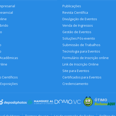
mpresarial
Publicações
resencial
Revista Científica
nline
Divulgação de Eventos
íbrido
Venda de Ingressos
so
Gestão de Eventos
Soluções Pós-evento
o
Submissão de Trabalhos
p
Tecnologia para Eventos
 Acadêmicas
Formulário de Inscrição online
nline
Link de Inscrição Online
Site para Eventos
 Científicos
Certificados para Eventos
 Exposições
Credenciamento
ÓTIMO