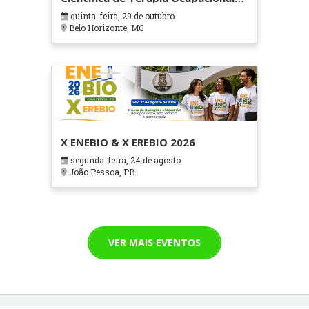
em Contextos Hospitalares e
quinta-feira, 29 de outubro
Cuidados Paliativos - ATOHOSP
Belo Horizonte, MG
X ENEBIO & X EREBIO 2026
segunda-feira, 24 de agosto
João Pessoa, PB
VER MAIS EVENTOS