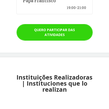
Papa Francisco
Hora de Brasilia (Brasil) y Argentina.
19:00-21:00
QUERO PARTICIPAR DAS
Video sobre el
ATIVIDADES
evento:
https://youtu.be/nS2XKsqWp
Wc
Instituições Realizadoras
| Instituciones que lo
realizan