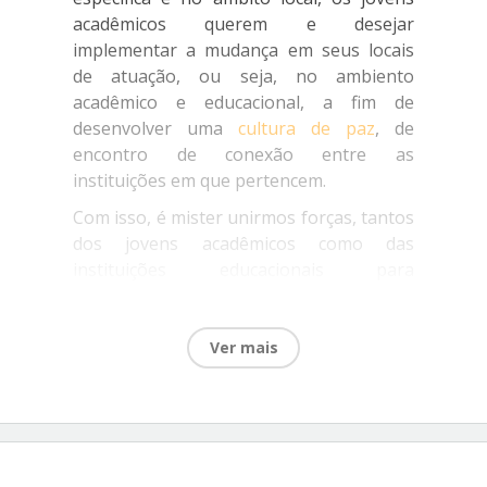
acadêmicos querem e desejar
implementar a mudança em seus locais
de atuação, ou seja, no ambiento
acadêmico e educacional, a fim de
desenvolver uma
cultura de paz
, de
encontro de conexão entre as
instituições em que pertencem.
Com isso, é mister unirmos forças, tantos
dos jovens acadêmicos como das
instituições educacionais para
implementar a
Economy of Francesco
no
âmbito regional e no desenvolvimento do
conhecimento desenvolvido a partir da
Ver mais
realidade onde se encontram.
O Congresso Internacional da
Economia de Francisco na América-
latina e Caribe
, é um espaço de