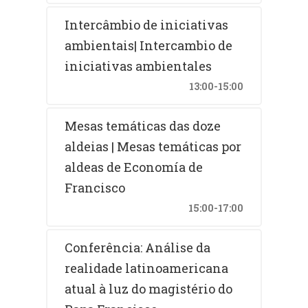
de intercambio de iniciativas prácticas.
Intercâmbio de iniciativas
Es necesario revisar o repensar la 
propuesta de la 
Economía de Francisco
ambientais| Intercambio de
desde un contexto latinoamericano, 
iniciativas ambientales
teniendo como contexto relevante: 
los 
13:00-15:00
campos histórico, social, económico, 
cultural, ambiental y religioso
, que son 
Mesas temáticas das doze
campos distintos a otras partes del 
globo, pensando a la Economía de 
aldeias | Mesas temáticas por
Francisco conectada con otros 
aldeas de Economía de
continentes y ramas del pensamiento 
Francisco
alrededor del mundo.
15:00-17:00
Conferência: Análise da
ATENCIÓN, ESTA PROGRAMACIÓN SERÁ 
realidade latinoamericana
ACTUALIZADA
atual à luz do magistério do