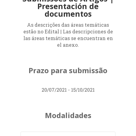
contexto relevante:
o histórico, social,
Presentación de
econômico, cultural, ambiental e
documentos
religioso
, os quais são campos distintos
das demais partes do globo terrestre,
As descrições das áreas temáticas
pensando
a Economia de Francisco
estão no Edital | Las descripciones de
conectada com demais continentes e
las áreas temáticas se encuentran en
el anexo.
ramos do pensamento espalhado pelo
mundo.
Prazo para submissão
ATENÇÃO! A PROGRAMAÇÃO SERÁ
ATUALIZADA
20/07/2021 - 15/10/2021
Horário de Brasília (Brasil) e Argentina.
Modalidades
Vídeo sobre o