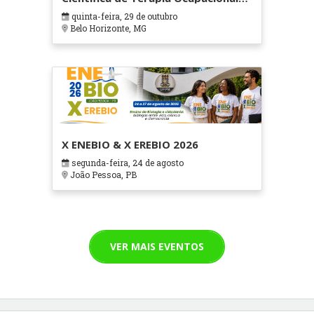
em Contextos Hospitalares e
quinta-feira, 29 de outubro
Cuidados Paliativos - ATOHOSP
Belo Horizonte, MG
X ENEBIO & X EREBIO 2026
segunda-feira, 24 de agosto
João Pessoa, PB
VER MAIS EVENTOS