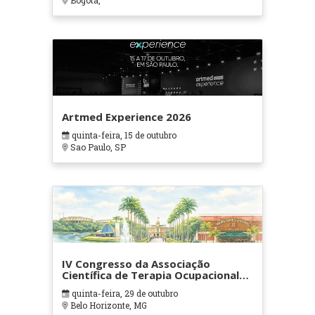
Bogotá,
Artmed Experience 2026
quinta-feira, 15 de outubro
Sao Paulo, SP
IV Congresso da Associação
Científica de Terapia Ocupacional
em Contextos Hospitalares e
quinta-feira, 29 de outubro
Cuidados Paliativos - ATOHOSP
Belo Horizonte, MG