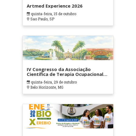
Artmed Experience 2026
quinta-feira, 15 de outubro
Sao Paulo, SP
IV Congresso da Associação
Científica de Terapia Ocupacional
em Contextos Hospitalares e
quinta-feira, 29 de outubro
Cuidados Paliativos - ATOHOSP
Belo Horizonte, MG