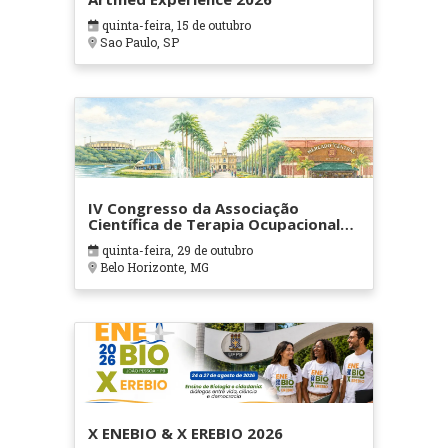
quinta-feira, 15 de outubro
Sao Paulo, SP
IV Congresso da Associação
Científica de Terapia Ocupacional
em Contextos Hospitalares e
quinta-feira, 29 de outubro
Cuidados Paliativos - ATOHOSP
Belo Horizonte, MG
X ENEBIO & X EREBIO 2026