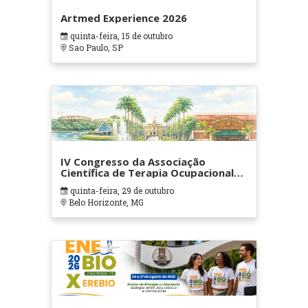
Artmed Experience 2026
quinta-feira, 15 de outubro
Sao Paulo, SP
IV Congresso da Associação
Científica de Terapia Ocupacional
em Contextos Hospitalares e
quinta-feira, 29 de outubro
Cuidados Paliativos - ATOHOSP
Belo Horizonte, MG