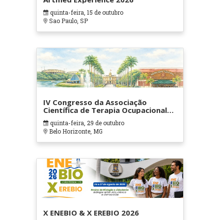
quinta-feira, 15 de outubro
Sao Paulo, SP
IV Congresso da Associação
Científica de Terapia Ocupacional
em Contextos Hospitalares e
quinta-feira, 29 de outubro
Cuidados Paliativos - ATOHOSP
Belo Horizonte, MG
X ENEBIO & X EREBIO 2026