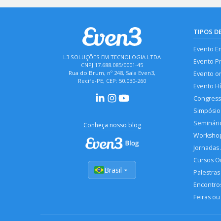
TIPOS D
Evento E
L3 SOLUÇÕES EM TECNOLOGIA LTDA
Evento P
CNPJ 17.688.085/0001-45
Rua do Brum, nº 248, Sala Even3,
Evento o
Recife-PE, CEP: 50.030-260
Evento H
Congres
Simpósio
Seminári
Conheça nosso blog
Worksho
Jornadas
Cursos O
Brasil
Palestras
Encontros
Feiras ou