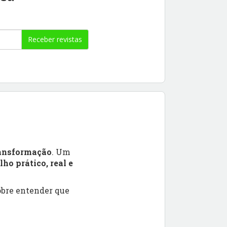
Receber revistas
ansformação
. Um
ho prático, real e
obre entender que