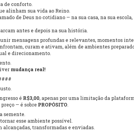
a de conforto.
ue alinham sua vida ao Reino.
mado de Deus no cotidiano — na sua casa, na sua escola, 
arcam antes e depois na sua história.
eunir mensagens profundas e relevantes, momentos inte
nfrontam, curam e ativam, além de ambientes preparado
ual e direcionamento.
ento.
viver
mudança real!
####
usto.
ingresso é
R$3,00
, apenas por uma limitação da platafor
 preço — é sobre
PROPÓSITO
.
ma semente.
 tornar esse ambiente possível.
m alcançadas, transformadas e enviadas.