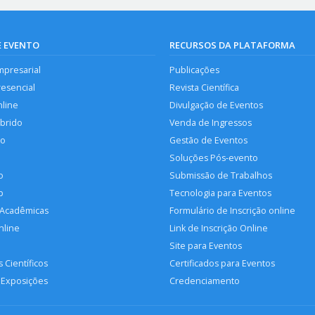
E EVENTO
RECURSOS DA PLATAFORMA
mpresarial
Publicações
resencial
Revista Científica
nline
Divulgação de Eventos
íbrido
Venda de Ingressos
so
Gestão de Eventos
Soluções Pós-evento
o
Submissão de Trabalhos
p
Tecnologia para Eventos
 Acadêmicas
Formulário de Inscrição online
nline
Link de Inscrição Online
Site para Eventos
 Científicos
Certificados para Eventos
 Exposições
Credenciamento