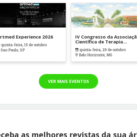
rtmed Experience 2026
IV Congresso da Associaç
Científica de Terapia
quinta-feira, 15 de outubro
Ocupacional em Contexto
quinta-feira, 29 de outubro
Sao Paulo, SP
Hospitalares e Cuidados
Belo Horizonte, MG
Paliativos - ATOHOSP
VER MAIS EVENTOS
ceba as melhores revistas da sua á