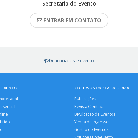
Secretaria do Evento
ENTRAR EM CONTATO
Denunciar este evento
E EVENTO
RECURSOS DA PLATAFORMA
mpresarial
Publicações
resencial
Revista Científica
nline
Divulgação de Eventos
íbrido
Venda de Ingressos
so
Gestão de Eventos
Soluções Pós-evento