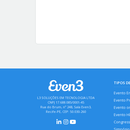
TIPOS D
Evento E
L3 SOLUÇÕES EM TECNOLOGIA LTDA
Evento P
CNPJ 17.688.085/0001-45
Rua do Brum, nº 248, Sala Even3,
Evento o
Recife-PE, CEP: 50.030-260
Evento H
Congres
Simpósio