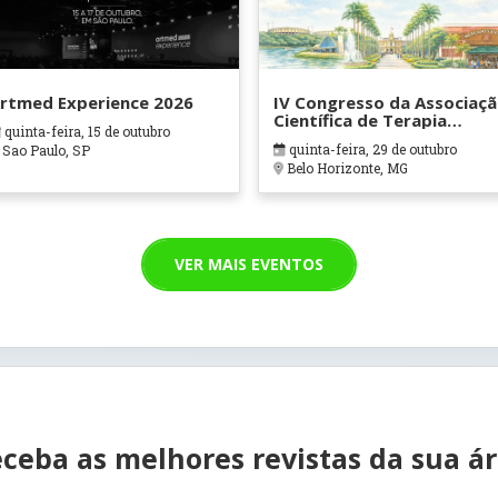
rtmed Experience 2026
IV Congresso da Associaç
Científica de Terapia
quinta-feira, 15 de outubro
Ocupacional em Contexto
quinta-feira, 29 de outubro
Sao Paulo, SP
Hospitalares e Cuidados
Belo Horizonte, MG
Paliativos - ATOHOSP
VER MAIS EVENTOS
ceba as melhores revistas da sua á