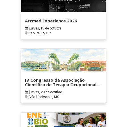
Artmed Experience 2026
jueves, 15 de octubre
Sao Paulo, SP
IV Congresso da Associação
Científica de Terapia Ocupacional
em Contextos Hospitalares e
jueves, 29 de octubre
Cuidados Paliativos - ATOHOSP
Belo Horizonte, MG