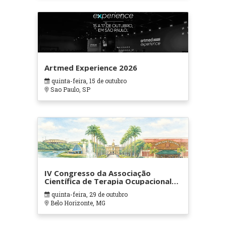
Artmed Experience 2026
quinta-feira, 15 de outubro
Sao Paulo, SP
IV Congresso da Associação
Científica de Terapia Ocupacional
em Contextos Hospitalares e
quinta-feira, 29 de outubro
Cuidados Paliativos - ATOHOSP
Belo Horizonte, MG