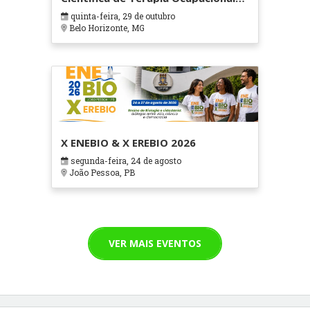
em Contextos Hospitalares e
quinta-feira, 29 de outubro
Cuidados Paliativos - ATOHOSP
Belo Horizonte, MG
X ENEBIO & X EREBIO 2026
segunda-feira, 24 de agosto
João Pessoa, PB
VER MAIS EVENTOS