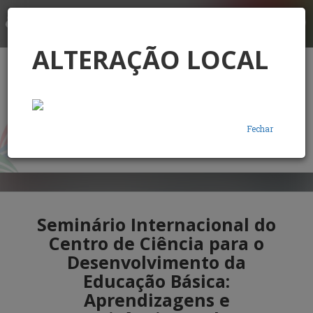
LOGIN
ALTERAÇÃO LOCAL
Fechar
Seminário Internacional do
Centro de Ciência para o
Desenvolvimento da
Educação Básica:
Aprendizagens e