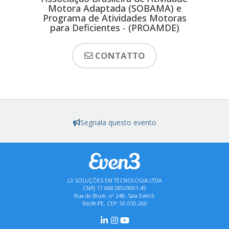
Motora Adaptada (SOBAMA) e
Programa de Atividades Motoras
para Deficientes - (PROAMDE)
CONTATTO
Segnala questo evento
L3 SOLUÇÕES EM TECNOLOGIA LTDA
CNPJ 17.688.085/0001-45
Rua do Brum, nº 248, Sala Even3,
Recife-PE, CEP: 50.030-260