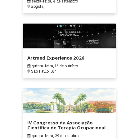
sexta-feira, 4 de setembro
Bogotá,
Artmed Experience 2026
quinta-feira, 15 de outubro
Sao Paulo, SP
IV Congresso da Associação
Científica de Terapia Ocupacional
em Contextos Hospitalares e
quinta-feira, 29 de outubro
Cuidados Paliativos - ATOHOSP