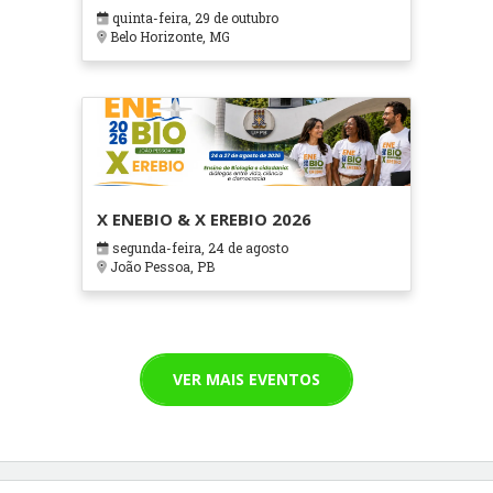
em Contextos Hospitalares e
quinta-feira, 29 de outubro
Cuidados Paliativos - ATOHOSP
Belo Horizonte, MG
X ENEBIO & X EREBIO 2026
segunda-feira, 24 de agosto
João Pessoa, PB
VER MAIS EVENTOS