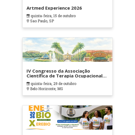
Artmed Experience 2026
quinta-feira, 15 de outubro
Sao Paulo, SP
IV Congresso da Associação
Científica de Terapia Ocupacional
em Contextos Hospitalares e
quinta-feira, 29 de outubro
Cuidados Paliativos - ATOHOSP
Belo Horizonte, MG