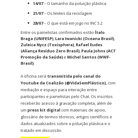
14/07
– O tamanho da poluição plástica
21/07
– Os limites da reciclagem
28/07
– O que está em jogo no INC 5.2
Entre os painelistas confirmados estão
Ítalo
Braga (UNIFESP)
,
Lara Iwanicki (Oceana Brasil)
,
Zuleica Nycz (Toxisphera)
,
Rafael Eudes
(Aliança Resíduo Zero Brasil)
,
Paula Johns (ACT
Promoção da Saúde)
e
Michel Santos (WWF-
Brasil)
.
A oficina será
transmitida pelo canal do
Youtube da Coalizão (
@VidaSemPlástico)
,
com
mediação e espaço para interação entre
participantes e painelistas pelo Chat. Os inscritos
receberão acesso à gravação completa, além de
um
press kit digital
com materiais de apoio,
glossário de termos técnicos, artigos científicos e
dados atualizados sobre a poluição plástica e o
tratado em discussão.