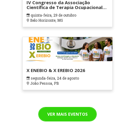
IV Congresso da Associação
Científica de Terapia Ocupacional
em Contextos Hospitalares e
quinta-feira, 29 de outubro
Cuidados Paliativos - ATOHOSP
Belo Horizonte, MG
X ENEBIO & X EREBIO 2026
segunda-feira, 24 de agosto
João Pessoa, PB
VER MAIS EVENTOS