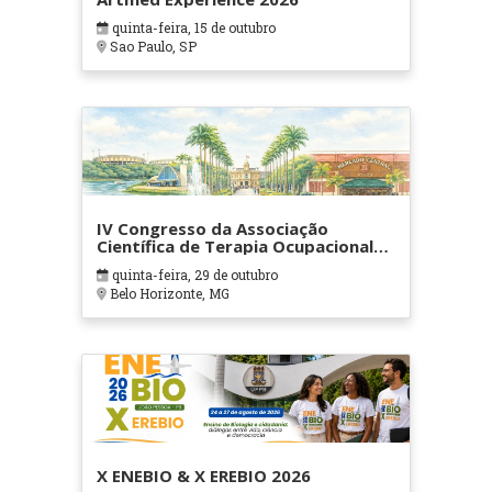
quinta-feira, 15 de outubro
Sao Paulo, SP
IV Congresso da Associação
Científica de Terapia Ocupacional
em Contextos Hospitalares e
quinta-feira, 29 de outubro
Cuidados Paliativos - ATOHOSP
Belo Horizonte, MG
X ENEBIO & X EREBIO 2026