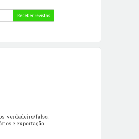
Receber revistas
s: verdadeiro/falso;
ários e exportação