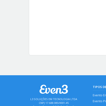
TIPOS D
Evento E
L3 SOLUÇÕES EM TECNOLOGIA LTDA
Evento P
CNPJ 17.688.085/0001-45