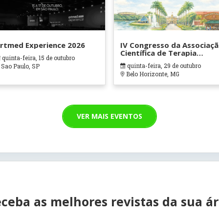
rtmed Experience 2026
IV Congresso da Associaç
Científica de Terapia
quinta-feira, 15 de outubro
Ocupacional em Contexto
quinta-feira, 29 de outubro
Sao Paulo, SP
Hospitalares e Cuidados
Belo Horizonte, MG
Paliativos - ATOHOSP
VER MAIS EVENTOS
ceba as melhores revistas da sua á