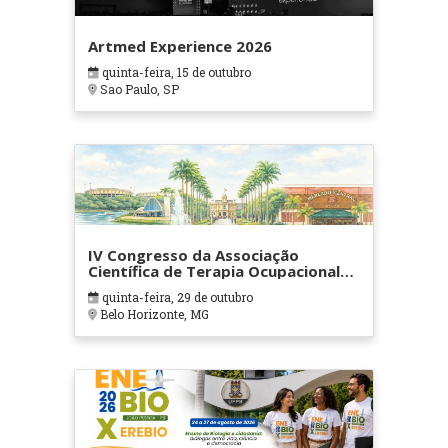
Artmed Experience 2026
quinta-feira, 15 de outubro
Sao Paulo, SP
IV Congresso da Associação
Científica de Terapia Ocupacional
em Contextos Hospitalares e
quinta-feira, 29 de outubro
Cuidados Paliativos - ATOHOSP
Belo Horizonte, MG