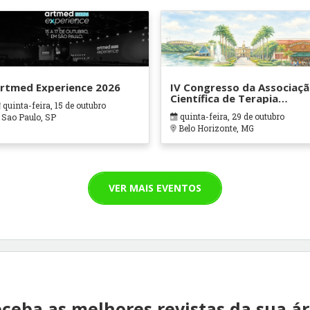
rtmed Experience 2026
IV Congresso da Associaç
Científica de Terapia
quinta-feira, 15 de outubro
Ocupacional em Contexto
quinta-feira, 29 de outubro
Sao Paulo, SP
Hospitalares e Cuidados
Belo Horizonte, MG
Paliativos - ATOHOSP
VER MAIS EVENTOS
ceba as melhores revistas da sua á