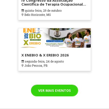
IV Congresso da Associação
Científica de Terapia Ocupacional
em Contextos Hospitalares e
quinta-feira, 29 de outubro
Cuidados Paliativos - ATOHOSP
Belo Horizonte, MG
X ENEBIO & X EREBIO 2026
segunda-feira, 24 de agosto
João Pessoa, PB
VER MAIS EVENTOS