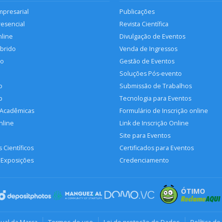
mpresarial
Publicações
resencial
Revista Científica
nline
Divulgação de Eventos
íbrido
Venda de Ingressos
so
Gestão de Eventos
Soluções Pós-evento
o
Submissão de Trabalhos
p
Tecnologia para Eventos
 Acadêmicas
Formulário de Inscrição online
nline
Link de Inscrição Online
Site para Eventos
 Científicos
Certificados para Eventos
 Exposições
Credenciamento
ÓTIMO