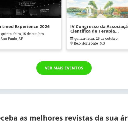
rtmed Experience 2026
IV Congresso da Associaç
Científica de Terapia
quinta-feira, 15 de outubro
Ocupacional em Contexto
quinta-feira, 29 de outubro
Sao Paulo, SP
Hospitalares e Cuidados
Belo Horizonte, MG
Paliativos - ATOHOSP
VER MAIS EVENTOS
ceba as melhores revistas da sua á