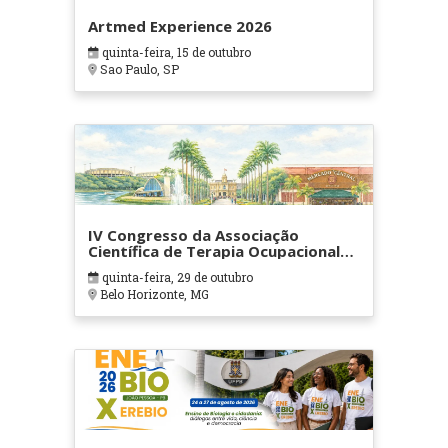
Artmed Experience 2026
quinta-feira, 15 de outubro
Sao Paulo, SP
IV Congresso da Associação
Científica de Terapia Ocupacional
em Contextos Hospitalares e
quinta-feira, 29 de outubro
Cuidados Paliativos - ATOHOSP
Belo Horizonte, MG