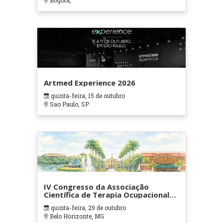
Bogotá,
Artmed Experience 2026
quinta-feira, 15 de outubro
Sao Paulo, SP
IV Congresso da Associação
Científica de Terapia Ocupacional
em Contextos Hospitalares e
quinta-feira, 29 de outubro
Cuidados Paliativos - ATOHOSP
Belo Horizonte, MG