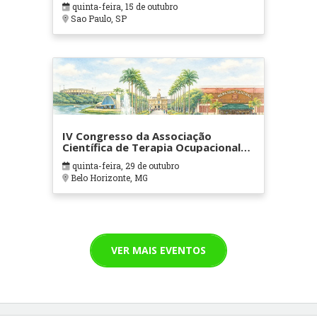
quinta-feira, 15 de outubro
Sao Paulo, SP
IV Congresso da Associação
Científica de Terapia Ocupacional
em Contextos Hospitalares e
quinta-feira, 29 de outubro
Cuidados Paliativos - ATOHOSP
Belo Horizonte, MG
VER MAIS EVENTOS