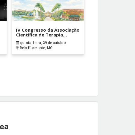
IV Congresso da Associação
Científica de Terapia
Ocupacional em Contextos
quinta-feira, 29 de outubro
Hospitalares e Cuidados
Belo Horizonte, MG
Paliativos - ATOHOSP
rea