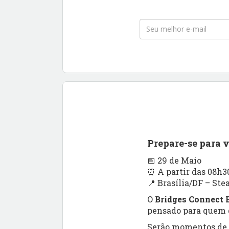
Prepare-se para 
📅 29 de Maio
⏰ A partir das 08h3
📍 Brasília/DF – Ste
O
Bridges Connect B
pensado para quem q
Serão momentos de a