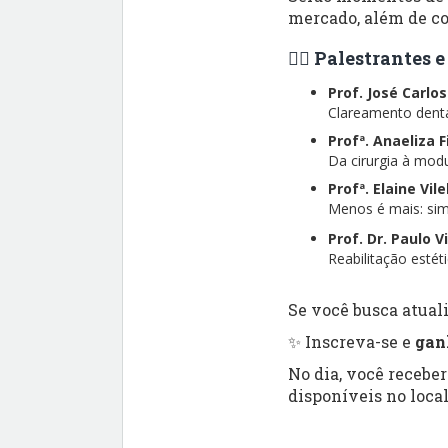
mercado, além de co
👨‍⚕️ Palestrantes
Prof. José Carlo
Clareamento dental
Profª. Anaeliza 
Da cirurgia à modu
Profª. Elaine Vil
Menos é mais: simp
Prof. Dr. Paulo V
Reabilitação esté
Se você busca atuali
✨ Inscreva-se e
gan
No dia, você recebe
disponíveis no local