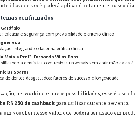
nteúdos que você poderá aplicar diretamente no seu dia 
 e temas confirmados
s Garófalo
: eficácia e segurança com previsibilidade e critério clínico
Figueiredo
lação: integrando o laser na prática clínica
ela Maia e Profª. Fernanda Villas Boas
lificando a dentística com resinas universais sem abrir mão da estét
inícius Soares
tica de dentes desgastados: fatores de sucesso e longevidade
zação, networking e novas possibilidades, esse é o seu lu
he R$ 250 de cashback
para utilizar durante o evento.
rá um voucher nesse valor, que poderá ser usado em produ
.