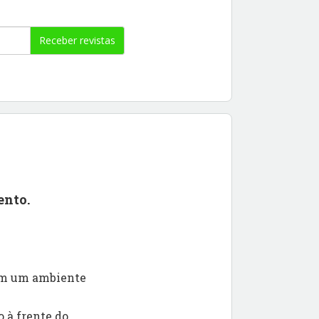
Receber revistas
ento.
 em um ambiente
 à frente do