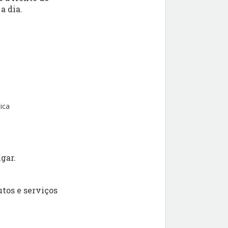
a dia.
ica
gar.
tos e serviços