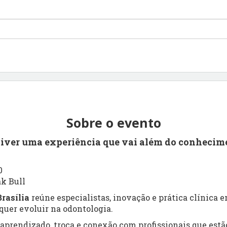
Sobre o evento
viver uma experiência que vai além do conhecim
0
ak Bull
rasília
reúne especialistas, inovação e prática clínica
uer evoluir na odontologia.
prendizado, troca e conexão com profissionais que estão