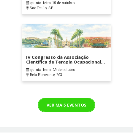
quinta-feira, 15 de outubro
Sao Paulo, SP
IV Congresso da Associação
Científica de Terapia Ocupacional
em Contextos Hospitalares e
quinta-feira, 29 de outubro
Cuidados Paliativos - ATOHOSP
Belo Horizonte, MG
VER MAIS EVENTOS