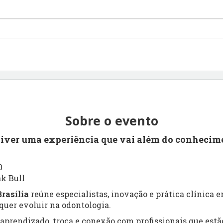
Sobre o evento
viver uma experiência que vai além do conhecim
0
ak Bull
rasília
reúne especialistas, inovação e prática clínica
uer evoluir na odontologia.
prendizado, troca e conexão com profissionais que estão