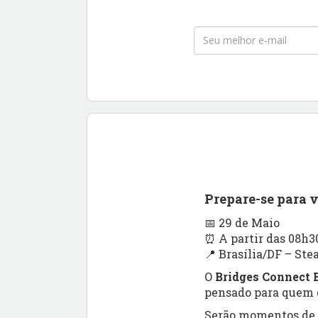
Prepare-se para 
📅 29 de Maio
⏰ A partir das 08h3
📍 Brasília/DF – Ste
O
Bridges Connect B
pensado para quem q
Serão momentos de a