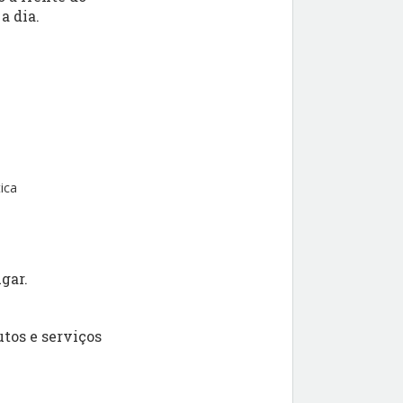
a dia.
ica
gar.
tos e serviços