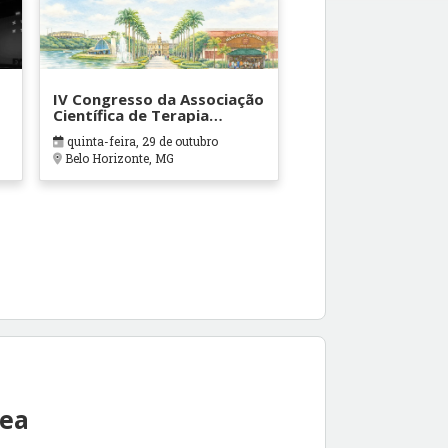
IV Congresso da Associação
Científica de Terapia
Ocupacional em Contextos
quinta-feira, 29 de outubro
Hospitalares e Cuidados
Belo Horizonte, MG
Paliativos - ATOHOSP
rea