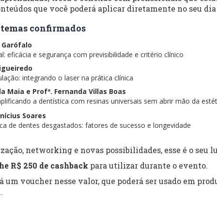
nteúdos que você poderá aplicar diretamente no seu dia 
 e temas confirmados
s Garófalo
: eficácia e segurança com previsibilidade e critério clínico
Figueiredo
lação: integrando o laser na prática clínica
ela Maia e Profª. Fernanda Villas Boas
lificando a dentística com resinas universais sem abrir mão da estét
inícius Soares
tica de dentes desgastados: fatores de sucesso e longevidade
zação, networking e novas possibilidades, esse é o seu lu
he R$ 250 de cashback
para utilizar durante o evento.
rá um voucher nesse valor, que poderá ser usado em produ
.