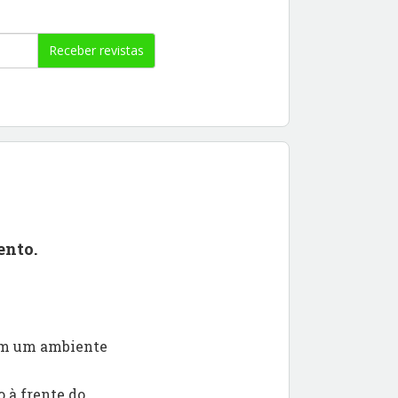
Receber revistas
ento.
 em um ambiente
 à frente do