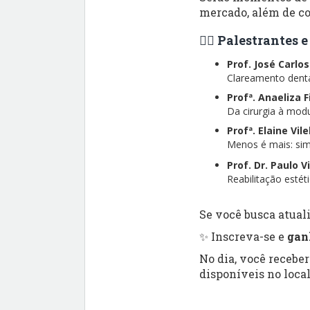
mercado, além de co
👨‍⚕️ Palestrantes
Prof. José Carlo
Clareamento dental
Profª. Anaeliza 
Da cirurgia à modu
Profª. Elaine Vil
Menos é mais: simp
Prof. Dr. Paulo V
Reabilitação esté
Se você busca atuali
✨ Inscreva-se e
gan
No dia, você recebe
disponíveis no local