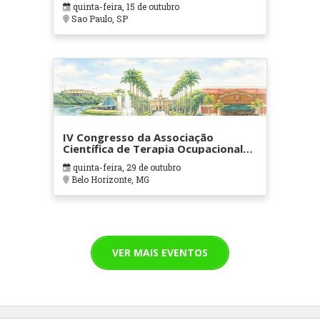
quinta-feira, 15 de outubro
Sao Paulo, SP
IV Congresso da Associação
Científica de Terapia Ocupacional
em Contextos Hospitalares e
quinta-feira, 29 de outubro
Cuidados Paliativos - ATOHOSP
Belo Horizonte, MG
VER MAIS EVENTOS