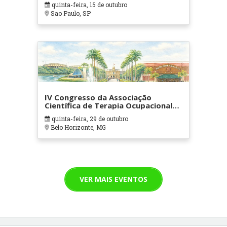
quinta-feira, 15 de outubro
Sao Paulo, SP
IV Congresso da Associação
Científica de Terapia Ocupacional
em Contextos Hospitalares e
quinta-feira, 29 de outubro
Cuidados Paliativos - ATOHOSP
Belo Horizonte, MG
VER MAIS EVENTOS