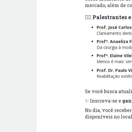
mercado, além de co
👨‍⚕️ Palestrantes
Prof. José Carlo
Clareamento dental
Profª. Anaeliza 
Da cirurgia à modu
Profª. Elaine Vil
Menos é mais: simp
Prof. Dr. Paulo V
Reabilitação esté
Se você busca atuali
✨ Inscreva-se e
gan
No dia, você recebe
disponíveis no local