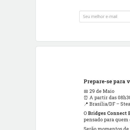
Prepare-se para 
📅 29 de Maio
⏰ A partir das 08h3
📍 Brasília/DF – Ste
O
Bridges Connect B
pensado para quem q
Serão momentos de a