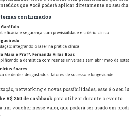
nteúdos que você poderá aplicar diretamente no seu dia 
 e temas confirmados
s Garófalo
: eficácia e segurança com previsibilidade e critério clínico
Figueiredo
lação: integrando o laser na prática clínica
ela Maia e Profª. Fernanda Villas Boas
lificando a dentística com resinas universais sem abrir mão da estét
inícius Soares
tica de dentes desgastados: fatores de sucesso e longevidade
zação, networking e novas possibilidades, esse é o seu lu
he R$ 250 de cashback
para utilizar durante o evento.
rá um voucher nesse valor, que poderá ser usado em produ
.