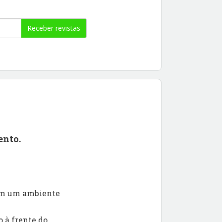
Receber revistas
ento.
 em um ambiente
 à frente do