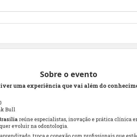
Sobre o evento
viver uma experiência que vai além do conhecim
0
ak Bull
rasília
reúne especialistas, inovação e prática clínica
uer evoluir na odontologia.
prendizado, troca e conexão com profissionais que estão