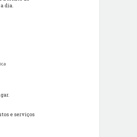
a dia.
ica
gar.
tos e serviços