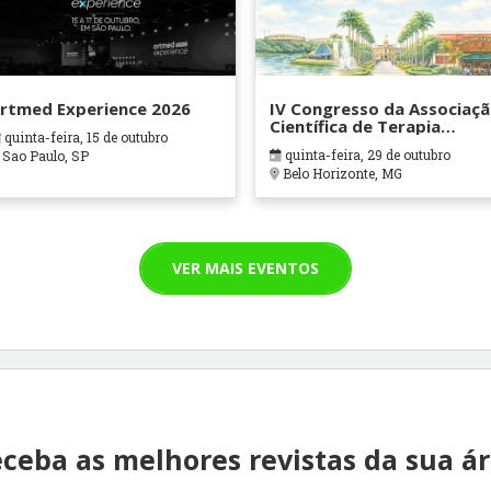
rtmed Experience 2026
IV Congresso da Associaç
Científica de Terapia
quinta-feira, 15 de outubro
Ocupacional em Contexto
quinta-feira, 29 de outubro
Sao Paulo, SP
Hospitalares e Cuidados
Belo Horizonte, MG
Paliativos - ATOHOSP
VER MAIS EVENTOS
ceba as melhores revistas da sua á