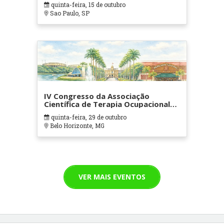
quinta-feira, 15 de outubro
Sao Paulo, SP
IV Congresso da Associação
Científica de Terapia Ocupacional
em Contextos Hospitalares e
quinta-feira, 29 de outubro
Cuidados Paliativos - ATOHOSP
Belo Horizonte, MG
VER MAIS EVENTOS