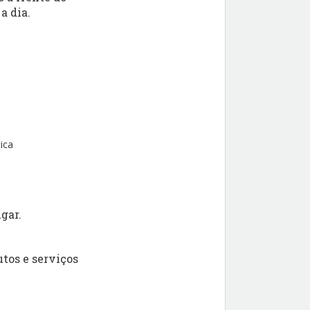
a dia.
ica
gar.
tos e serviços