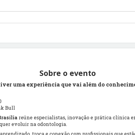
Sobre o evento
viver uma experiência que vai além do conhecim
0
ak Bull
rasília
reúne especialistas, inovação e prática clínica
uer evoluir na odontologia.
prendizado, troca e conexão com profissionais que estão