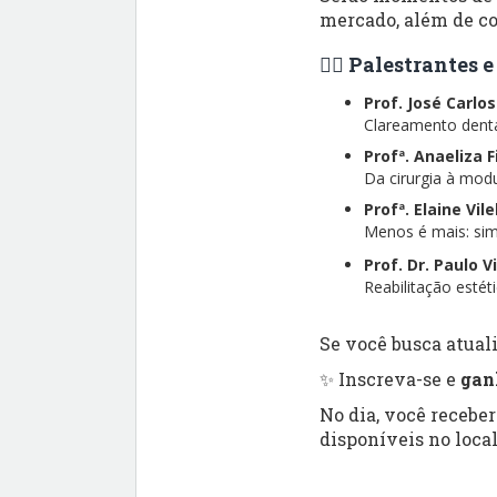
mercado, além de co
👨‍⚕️ Palestrantes
Prof. José Carlo
Clareamento dental
Profª. Anaeliza 
Da cirurgia à modu
Profª. Elaine Vil
Menos é mais: simp
Prof. Dr. Paulo V
Reabilitação esté
Se você busca atuali
✨ Inscreva-se e
gan
No dia, você recebe
disponíveis no local