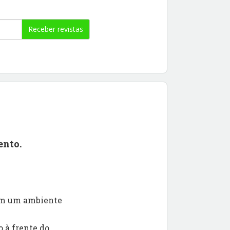
Receber revistas
ento.
 em um ambiente
 à frente do