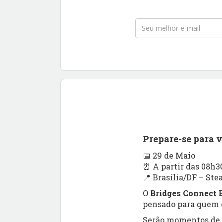
Prepare-se para 
📅 29 de Maio
⏰ A partir das 08h3
📍 Brasília/DF – Ste
O
Bridges Connect B
pensado para quem q
Serão momentos de a