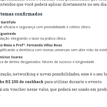
nteúdos que você poderá aplicar diretamente no seu dia 
 e temas confirmados
s Garófalo
: eficácia e segurança com previsibilidade e critério clínico
Figueiredo
lação: integrando o laser na prática clínica
ela Maia e Profª. Fernanda Villas Boas
lificando a dentística com resinas universais sem abrir mão da estét
inícius Soares
tica de dentes desgastados: fatores de sucesso e longevidade
zação, networking e novas possibilidades, esse é o seu lu
he R$ 250 de cashback
para utilizar durante o evento.
rá um voucher nesse valor, que poderá ser usado em produ
.