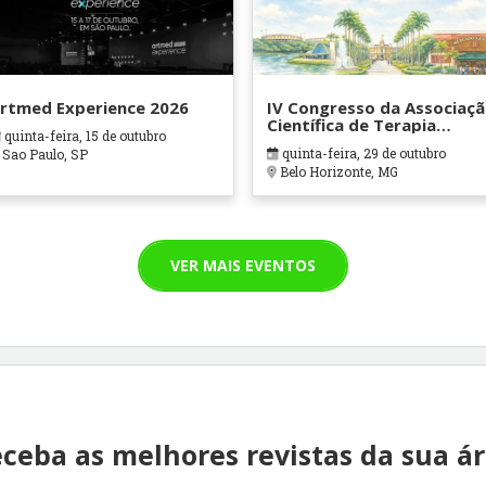
rtmed Experience 2026
IV Congresso da Associaç
Científica de Terapia
quinta-feira, 15 de outubro
Ocupacional em Contexto
quinta-feira, 29 de outubro
Sao Paulo, SP
Hospitalares e Cuidados
Belo Horizonte, MG
Paliativos - ATOHOSP
VER MAIS EVENTOS
ceba as melhores revistas da sua á