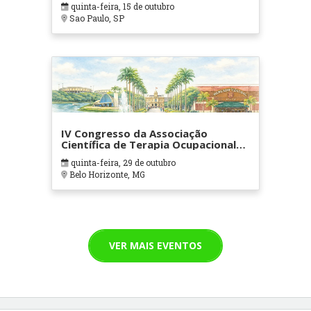
quinta-feira, 15 de outubro
Sao Paulo, SP
IV Congresso da Associação
Científica de Terapia Ocupacional
em Contextos Hospitalares e
quinta-feira, 29 de outubro
Cuidados Paliativos - ATOHOSP
Belo Horizonte, MG
VER MAIS EVENTOS