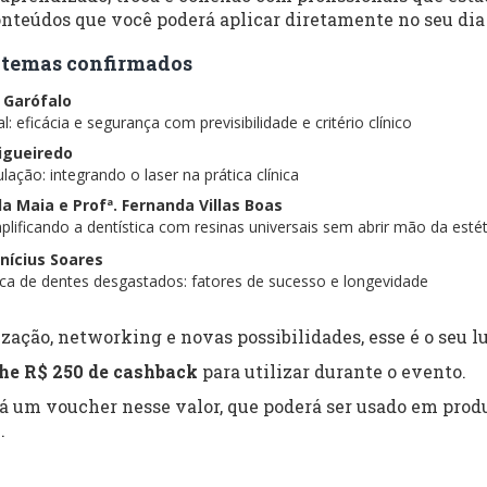
nteúdos que você poderá aplicar diretamente no seu dia 
 e temas confirmados
s Garófalo
: eficácia e segurança com previsibilidade e critério clínico
Figueiredo
lação: integrando o laser na prática clínica
ela Maia e Profª. Fernanda Villas Boas
lificando a dentística com resinas universais sem abrir mão da estét
inícius Soares
tica de dentes desgastados: fatores de sucesso e longevidade
zação, networking e novas possibilidades, esse é o seu lu
he R$ 250 de cashback
para utilizar durante o evento.
rá um voucher nesse valor, que poderá ser usado em produ
.