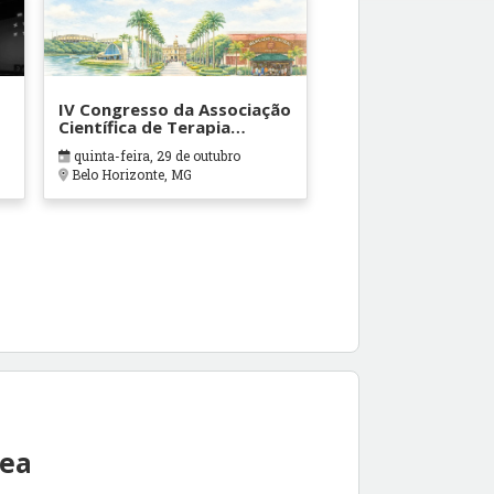
IV Congresso da Associação
Científica de Terapia
Ocupacional em Contextos
quinta-feira, 29 de outubro
Hospitalares e Cuidados
Belo Horizonte, MG
Paliativos - ATOHOSP
rea