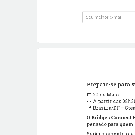
Prepare-se para 
📅 29 de Maio
⏰ A partir das 08h3
📍 Brasília/DF – Ste
O
Bridges Connect B
pensado para quem q
Serão momentos de a