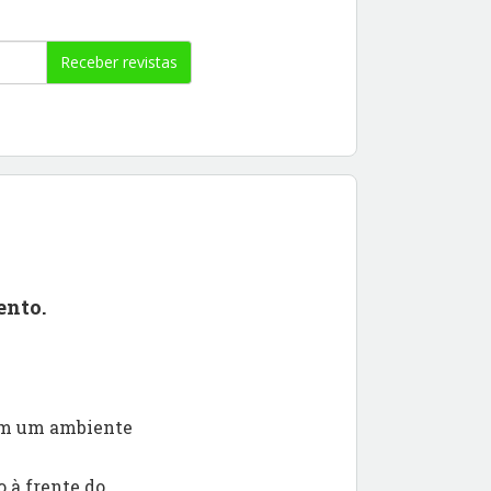
Receber revistas
ento.
 em um ambiente
 à frente do