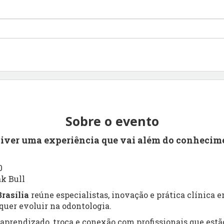
Sobre o evento
viver uma experiência que vai além do conhecim
0
ak Bull
rasília
reúne especialistas, inovação e prática clínica
uer evoluir na odontologia.
prendizado, troca e conexão com profissionais que estão