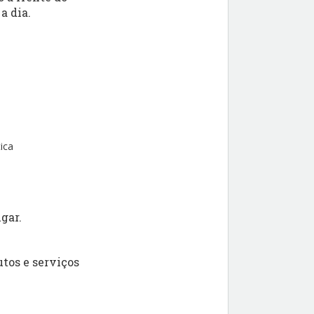
a dia.
ica
gar.
tos e serviços