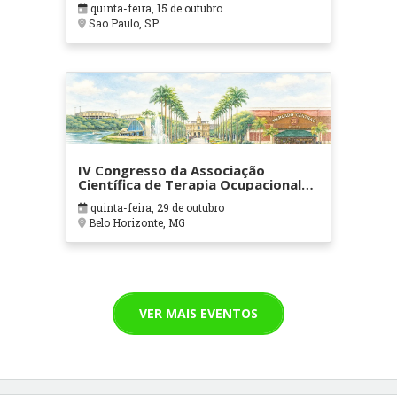
quinta-feira, 15 de outubro
Sao Paulo, SP
IV Congresso da Associação
Científica de Terapia Ocupacional
em Contextos Hospitalares e
quinta-feira, 29 de outubro
Cuidados Paliativos - ATOHOSP
Belo Horizonte, MG
VER MAIS EVENTOS