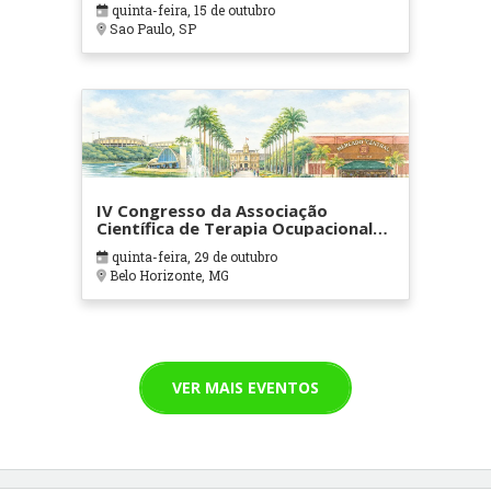
quinta-feira, 15 de outubro
Sao Paulo, SP
IV Congresso da Associação
Científica de Terapia Ocupacional
em Contextos Hospitalares e
quinta-feira, 29 de outubro
Cuidados Paliativos - ATOHOSP
Belo Horizonte, MG
VER MAIS EVENTOS