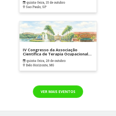
quinta-feira, 15 de outubro
Sao Paulo, SP
IV Congresso da Associação
Científica de Terapia Ocupacional
em Contextos Hospitalares e
quinta-feira, 29 de outubro
Cuidados Paliativos - ATOHOSP
Belo Horizonte, MG
VER MAIS EVENTOS