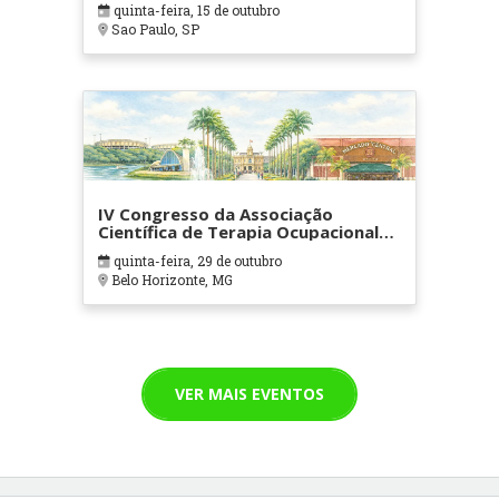
quinta-feira, 15 de outubro
Sao Paulo, SP
IV Congresso da Associação
Científica de Terapia Ocupacional
em Contextos Hospitalares e
quinta-feira, 29 de outubro
Cuidados Paliativos - ATOHOSP
Belo Horizonte, MG
VER MAIS EVENTOS