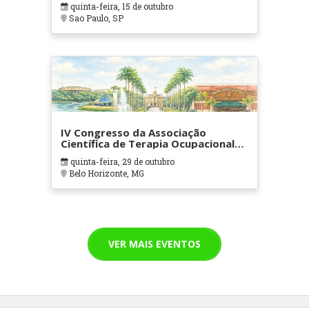
quinta-feira, 15 de outubro
Sao Paulo, SP
IV Congresso da Associação
Científica de Terapia Ocupacional
em Contextos Hospitalares e
quinta-feira, 29 de outubro
Cuidados Paliativos - ATOHOSP
Belo Horizonte, MG
VER MAIS EVENTOS